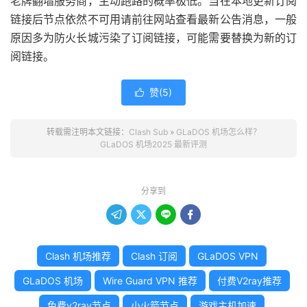
老牌翻墙服务商，主动跑路的概率极低。当在本地更新订阅
链接后节点依然不可用请前往网站查看最新公告消息，一般
原因多为防火长城污染了订阅链接，可能需要替换为新的订
阅链接。
赞(
5
)

转载需注明本文链接：
Clash Sub
»
GLaDOS 机场怎么样？
GLaDOS 机场2025 最新评测
分享到




Clash 机场推荐
Clash 订阅
GLaDOS VPN
GLaDOS 机场
Wire Guard VPN 推荐
付费V2ray推荐
免费v2ray节点
小火箭节点
游戏主机加速