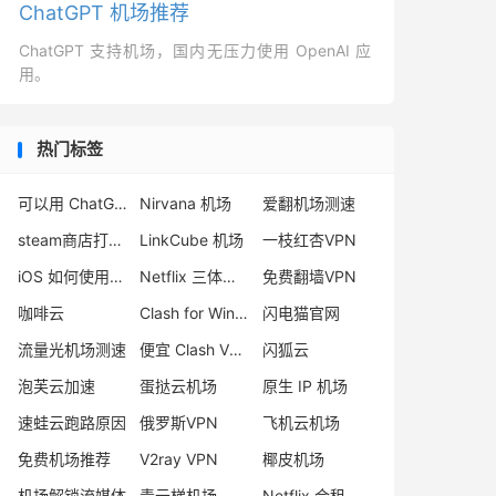
ChatGPT 机场推荐
ChatGPT 支持机场，国内无压力使用 OpenAI 应
用。
热门标签
可以用 ChatGPT 的机场
Nirvana 机场
爱翻机场测速
steam商店打不开
LinkCube 机场
一枝红杏VPN
iOS 如何使用小火箭 Shadowrocket
Netflix 三体在线看
免费翻墙VPN
咖啡云
Clash for Windows
闪电猫官网
流量光机场测速
便宜 Clash VPN推荐
闪狐云
泡芙云加速
蛋挞云机场
原生 IP 机场
速蛙云跑路原因
俄罗斯VPN
飞机云机场
免费机场推荐
V2ray VPN
椰皮机场
机场解锁流媒体
青云梯机场
Netflix 合租