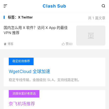
Clash Sub


标签：X Twitter
共 1 篇文章
国内怎么用 X 软件？访问 X App 的最佳
VPN 推荐
博客
赞(
0
)


稳定机场推荐
WgetCloud 全球加速
稳定专线传输，金融级别 SLA，支持线路定制。
流媒体爱好者首选
奈飞机场推荐