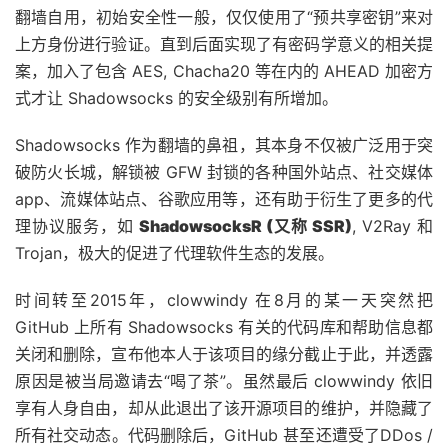
翻墙自用，初始安全性一般，仅仅使用了“预共享密钥”来对
上方身份进行验证。直到后面实现了有密码学意义的相关提
案，加入了包含 AES, Chacha20 等在内的 AHEAD 加密方
式才让 Shadowsocks 的安全级别有所增加。
Shadowsocks 作为翻墙的鼻祖，其本身不仅被广泛用于突
破防火长城，解锁被 GFW 封锁的各种国外站点、社交媒体
app、流媒体站点、谷歌应用等，还有助于衍生了更多的代
理协议服务，如
ShadowsocksR (又称 SSR)
, V2Ray 和
Trojan，极大的促进了代理软件生态的发展。
时间转至2015年，clowwindy 在8月的某一天突然把
GitHub 上所有 Shadowsocks 有关的代码库和帮助信息都
关闭和删除，宣布他本人于该项目的缘分截止于此，并透露
原因是被当局邀请去“喝了茶”。虽然最后 clowwindy 依旧
享有人身自由，却从此退出了该开源项目的维护，并隐藏了
所有社交动态。代码删除后，GitHub 甚至还遭受了DDos /