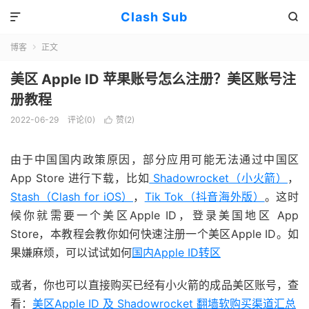
Clash Sub


博客
正文

美区 Apple ID 苹果账号怎么注册？美区账号注
册教程
2022-06-29
评论(0)
赞(
2
)

由于中国国内政策原因，部分应用可能无法通过中国区
App Store 进行下载，比如
Shadowrocket（小火箭）
，
Stash（Clash for iOS）
，
Tik Tok（抖音海外版）
。这时
候你就需要一个美区Apple ID，登录美国地区 App
Store，本教程会教你如何快速注册一个美区Apple ID。如
果嫌麻烦，可以试试如何
国内Apple ID转区
或者，你也可以直接购买已经有小火箭的成品美区账号，查
看：
美区Apple ID 及 Shadowrocket 翻墙软购买渠道汇总