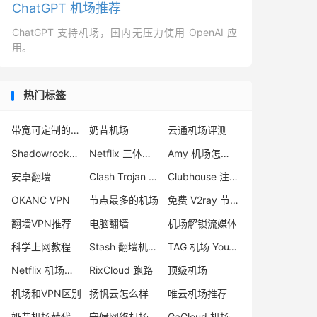
ChatGPT 机场推荐
ChatGPT 支持机场，国内无压力使用 OpenAI 应
用。
热门标签
带宽可定制的机场
奶昔机场
云通机场评测
Shadowrocket 官网
Netflix 三体在线看
Amy 机场怎么样
安卓翻墙
Clash Trojan 订阅
Clubhouse 注册
OKANC VPN
节点最多的机场
免费 V2ray 节点
翻墙VPN推荐
电脑翻墙
机场解锁流媒体
科学上网教程
Stash 翻墙机场推荐
TAG 机场 YouTube 4K
Netflix 机场推荐
RixCloud 跑路
顶级机场
机场和VPN区别
扬帆云怎么样
唯云机场推荐
奶昔机场替代
守候网络机场评测
GaCloud 机场