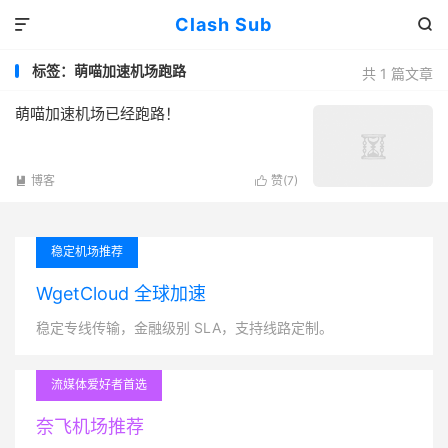
Clash Sub


标签：萌喵加速机场跑路
共 1 篇文章
萌喵加速机场已经跑路！
博客
赞(
7
)


稳定机场推荐
WgetCloud 全球加速
稳定专线传输，金融级别 SLA，支持线路定制。
流媒体爱好者首选
奈飞机场推荐