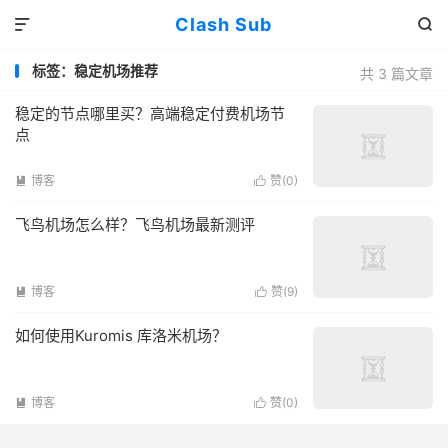
Clash Sub


标签：稳定机场推荐
共 3 篇文章
稳定的节点哪里买？高端稳定付费机场节
点
博客
赞(
0
)


飞鸟机场怎么样？飞鸟机场最新测评
博客
赞(
9
)


如何使用Kuromis 库洛米机场？
博客
赞(
0
)

