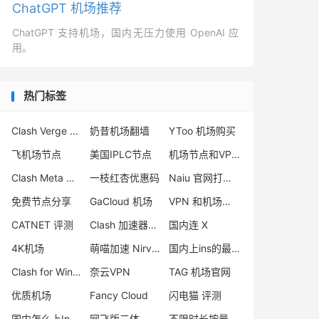
ChatGPT 机场推荐
ChatGPT 支持机场，国内无压力使用 OpenAI 应
用。
热门标签
Clash Verge 怎么样
奶昔机场翻墙
YToo 机场购买
飞机场节点
美国IPLC节点
机场节点和VPN区别
Clash Meta 和 Premium 区别
一枝红杏优惠码
Naiu 官网打不开
免费节点分享
GaCloud 机场
VPN 和机场区别
CATNET 评测
Clash 加速器官网
国内连 X
4K机场
萌喵加速 Nirvana
国内上ins的最新方法
Clash for Windows 停止更新
奈云VPN
TAG 机场官网
优质机场
Fancy Cloud
闪电猫 评测
国内怎么上Instagram
网飞版三体
不限时长按量付费机场