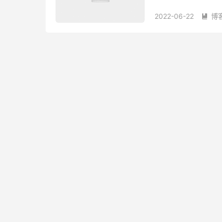
Shadowsocks 还是 Sh
2022-06-22
博
