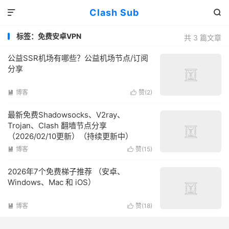
Clash Sub


标签：免费安卓VPN
共 3 篇文章
公益SSR机场有哪些？公益机场节点/订阅
分享
博客
赞(
2
)


最新免费Shadowsocks、V2ray、
Trojan、Clash 翻墙节点分享
（2026/02/10更新）（持续更新中）
博客
赞(
15
)


2026年7个免费梯子推荐 （安卓、
Windows、Mac 和 iOS）
博客
赞(
18
)

