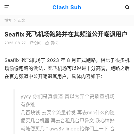
Clash Sub


博客
正文

Seaflix 死飞机场跑路并在其频道公开嘲讽用户
2023-08-27
评论(0)
赞(
2
)

Seaflix 死飞机场于 2023 年 8 月正式跑路，相比于很多机
场偷偷跑路的做法，死飞机场可以说是十分高调，跑路之后
在官方频道中公开嘲讽其用户，具体内容如下：
yysy 你们是真傻逼 真以为弄个高质量机场
有多难
几百块钱 去买个流量转发 再去nnc什么的随
便买几台机器 再去合租几台甲骨文 我心情好
就随便买几个aws8v linode给你们上一下 合