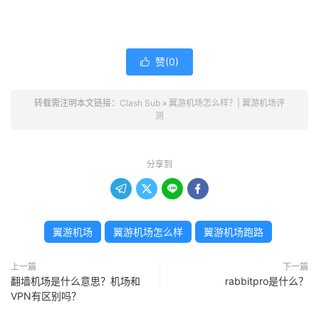
赞(
0
)

转载需注明本文链接：
Clash Sub
»
翼游机场怎么样？| 翼游机场评
测
分享到




翼游机场
翼游机场怎么样
翼游机场跑路
上一篇
下一篇
翻墙机场是什么意思？机场和
rabbitpro是什么？
VPN有区别吗？