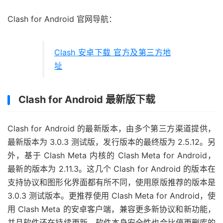
Clash for Android 官网导航：
Clash 安卓下载 官方及第三方地
址
Clash for Android 最新版下载
Clash for Android 的最新版本，由多个第三方渠道提供，
最新版本为 3.0.3 测试版，发行版本的最终版为 2.5.12。另
外，基于 Clash Meta 内核的 Clash Meta for Android，
最新的版本为 2.11.3。这几个 Clash for Android 的版本在
支持协议和图形化界面都有所不同，使用原版推荐的版本是
3.0.3 测试版本。更推荐使用 Clash Meta for Android，使
用 Clash Meta 的安卓客户端，兼容更多新协议和新功能，
并且软件还在持续更新，软件本身安全性也会比停更删库的