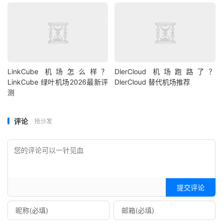
LinkCube 机场怎么样？
DlerCloud 机场跑路了？
LinkCube 绿叶机场2026最新评
DlerCloud 替代机场推荐
测
评论
抢沙发
提交评论