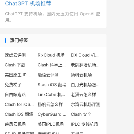
ChatGPT 机场推荐
ChatGPT 支持机场，国内无压力使用 OpenAI 应
用。
热门标签
速蛙云评测
RixCloud 机场
EIX Cloud 机场评测
Clash 下载
Clash 科学上网教程
老牌翻墙机场推荐
美国原生 IP 机场
鹿语云评测
扬帆云机场
免费梯子
Stash iOS 翻墙
白月光机场怎么样
自由鲸跑路
LinkCube 机场测评
老猫云怎么样
Clash for iOS 下载
扬帆云怎么样
尔湾云机场评测
Clash iOS 翻墙
CyberGuard 机场怎么样
Clash 安全
疾风云机场
美国IPLC机场
IPLC 专线机场
SS-ID 机场官网
泡泡狗VPN
五树云