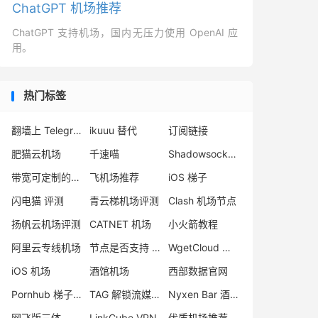
ChatGPT 机场推荐
ChatGPT 支持机场，国内无压力使用 OpenAI 应
用。
热门标签
翻墙上 Telegram
ikuuu 替代
订阅链接
肥猫云机场
千速喵
Shadowsocks 香港节点
带宽可定制的机场
飞机场推荐
iOS 梯子
闪电猫 评测
青云梯机场评测
Clash 机场节点
扬帆云机场评测
CATNET 机场
小火箭教程
阿里云专线机场
节点是否支持 UDP
WgetCloud 机场
iOS 机场
酒馆机场
西部数据官网
Pornhub 梯子推荐
TAG 解锁流媒体
Nyxen Bar 酒馆加速
网飞版三体
LinkCube VPN
优质机场推荐