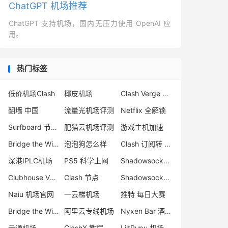
ChatGPT 机场推荐
ChatGPT 支持机场，国内无压力使用 OpenAI 应
用。
热门标签
低价机场Clash
椰皮机场
Clash Verge Rev 节点
翻墙 中国
流量光机场评测
Netflix 全解锁
Surfboard 节点分享
肥猫云机场评测
游戏主机加速
Bridge the Wise 机场
泡泡狗怎么样
Clash 订阅转 sing-box
深港IPLC机场
PS5 科学上网
Shadowsocks 美国节点
Clubhouse VPN
Clash 节点
Shadowsocks公益机场
Naiu 机场官网
一云梯机场
推特 每日大赛
Bridge the Wise
阿里云专线机场
Nyxen Bar 酒馆加速
云通机场
ClashX 教程
LiltPupu 机场