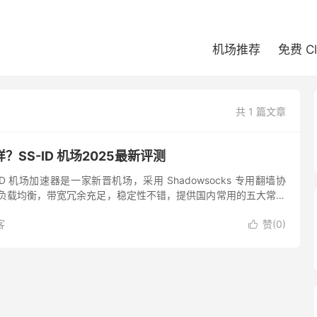
机场推荐
免费 C
共 1 篇文章
样？SS-ID 机场2025最新评测
S-ID 机场加速器是一家新晋机场，采用 Shadowsocks 专用翻墙协
点，负载均衡，带宽冗余充足，稳定性不错，提供国内常用的五大常用
、新加坡、日本、美国节点，Netfl...
客
赞(
0
)
