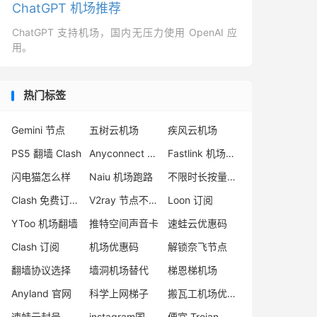
ChatGPT 机场推荐
ChatGPT 支持机场，国内无压力使用 OpenAI 应
用。
热门标签
Gemini 节点
五树云机场
疾风云机场
PS5 翻墙 Clash
Anyconnect VPN 翻墙
Fastlink 机场怎么样
闪电猫怎么样
Naiu 机场跑路
不限时长按量付费机场
Clash 免费订阅网站
V2ray 节点不可用
Loon 订阅
YToo 机场翻墙
推特空间声音卡
速蛙云优惠码
Clash 订阅
机场优惠码
解锁奈飞节点
翻墙协议选择
墙洞机场替代
梯恩梯机场
Anyland 官网
科学上网梯子
搬瓦工机场优惠码
速蛙云封号
instagram国内怎么注册
便宜 Trojan 购买