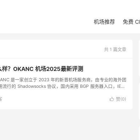
机场推荐
免费 C
共 1 篇文章
么样？OKANC 机场2025最新评测
OKANC 是一家创立于 2023 年的新晋机场服务商，由专业的海外团
的 Shadowsocks 协议，国内采用 BGP 服务器入口，IEPL
ANC 机场出道即巅峰，属于...
客
赞(
0
)
