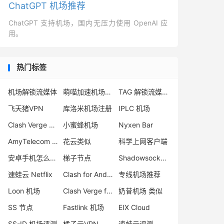
ChatGPT 机场推荐
ChatGPT 支持机场，国内无压力使用 OpenAI 应
用。
热门标签
机场解锁流媒体
萌喵加速机场跑路
TAG 解锁流媒体
飞天猪VPN
库洛米机场注册
IPLC 机场
Clash Verge 安卓
小蜜蜂机场
Nyxen Bar
AmyTelecom VPN
花云类似
科学上网客户端
安卓手机怎么翻墙
梯子节点
Shadowsocks 美国节点
速蛙云 Netflix
Clash for Android
专线机场推荐
Loon 机场
Clash Verge for Windows
奶昔机场 类似
SS 节点
Fastlink 机场
EIX Cloud
SS-ID 机场评测
橘子云VPN
速蛙云评测