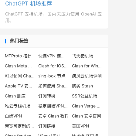
ChatGPT 机场推荐
ChatGPT 支持机场，国内无压力使用 OpenAI 应
用。
热门标签
MTProto 搭建
快连VPN 连不上
飞天猪机场
Clash Meta 客户端
Clash for iOS TestFlight
Clash for Windows 中文版
可以访问 ChatGPT 的机场
sing-box 节点
疾风云机场评测
Apple TV 安装 Surge
如何使用 Shadowsocks 订阅
购买 Stash
Clash 删库
订阅转换
SSR公益机场
唯云专线机场
稳定翻墙VPN推荐
Clash Verge 官网
白嫖VPN
安卓 Clash 教程
Clash 安卓官网
带宽可定制的机场
订阅链接
美国VPN
Clash for Android 版本
V2ray VPN
Nutbit 坚果机场评测