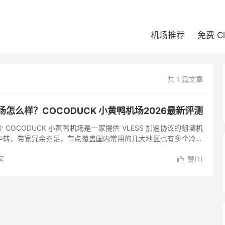
机场推荐
免费 C
共 1 篇文章
机场怎么样？COCODUCK 小黄鸭机场2026最新评测
介 COCODUCK 小黄鸭机场是一家提供 VLESS 加速协议的翻墙机
中转，带宽冗余充足，节点覆盖国内常用的几大地区也有多个冷门
流媒体平台的支持度不错，解锁 Netflix、...
客
赞(
1
)
