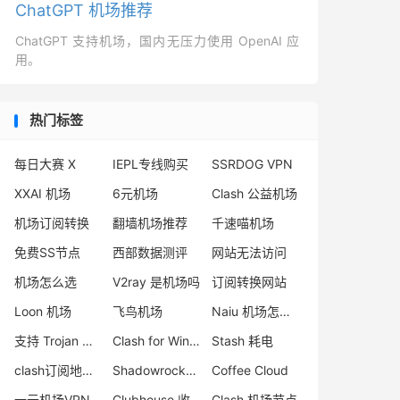
ChatGPT 机场推荐
ChatGPT 支持机场，国内无压力使用 OpenAI 应
用。
热门标签
每日大赛 X
IEPL专线购买
SSRDOG VPN
XXAI 机场
6元机场
Clash 公益机场
机场订阅转换
翻墙机场推荐
千速喵机场
免费SS节点
西部数据测评
网站无法访问
机场怎么选
V2ray 是机场吗
订阅转换网站
Loon 机场
飞鸟机场
Naiu 机场怎么样
支持 Trojan 的机场推荐
Clash for Windows 删库
Stash 耗电
clash订阅地址自助获取
Shadowrocket 订阅
Coffee Cloud
一元机场VPN
Clubhouse 收不到验证码
Clash 机场节点