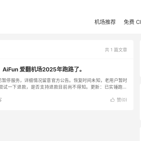
机场推荐
免费 C
共 1 篇文章
iFun 爱翻机场2025年跑路了。
已暂停服务，详细情况留意官方公告。恢复时间未知，老用户暂时
尝试一下退款，是否支持退款目前尚不得知。更新：已实锤跑路
翻机场（AiFun）是一家 2024 年新开业的高端大机场，财力雄
客
赞(
0
)
