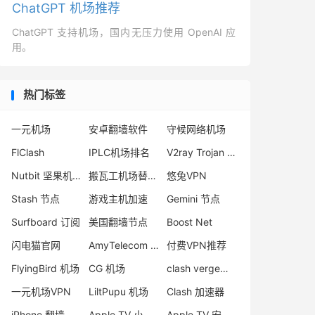
ChatGPT 机场推荐
ChatGPT 支持机场，国内无压力使用 OpenAI 应
用。
热门标签
一元机场
安卓翻墙软件
守候网络机场
FlClash
IPLC机场排名
V2ray Trojan 区别
Nutbit 坚果机场
搬瓦工机场替代品
悠兔VPN
Stash 节点
游戏主机加速
Gemini 节点
Surfboard 订阅
美国翻墙节点
Boost Net
闪电猫官网
AmyTelecom 评测
付费VPN推荐
FlyingBird 机场
CG 机场
clash verge节点购买
一元机场VPN
LiltPupu 机场
Clash 加速器
iPhone 翻墙软件
Apple TV 小火箭
Apple TV 安装 Surge