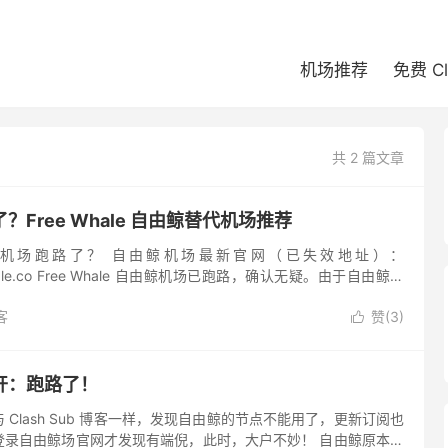
机场推荐
免费 C
共 2 篇文章
Free Whale 自由鲸替代机场推荐
e 自由鲸机场跑路了？ 自由鲸机场最新官网（已失效地址）：
eewhale.co Free Whale 自由鲸机场已跑路，确认无疑。由于自由鲸算
能会出现冒充它的服务商出来，而...
客
赞(
3
)

开：跑路了！
Clash Sub 博客一样，发现自由鲸的节点不能用了，更新订阅也
登录自由鲸场官网才发现有端倪，此时，大户不妙！ 自由鲸原本是