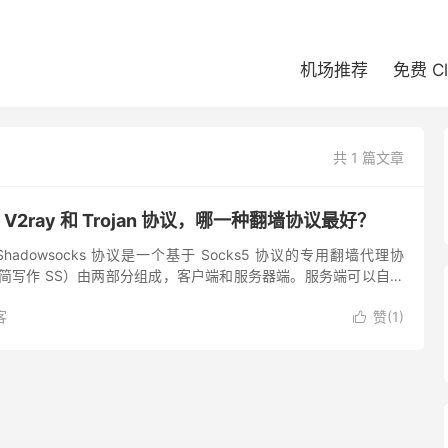
机场推荐
免费 C
共 1 篇文章
s、V2ray 和 Trojan 协议，哪一种翻墙协议最好？
议 Shadowsocks 协议是一个基于 Socks5 协议的专用翻墙代理协
ks（简写作 SS）由两部分组成，客户端和服务器端。服务端可以自己
购买专业的 SS 节点。提...
客
赞(
1
)
