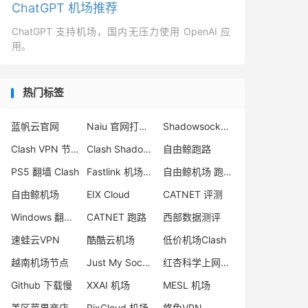
ChatGPT 机场推荐
ChatGPT 支持机场，国内无压力使用 OpenAI 应
用。
热门标签
蓝帆云官网
Naiu 官网打不开
Shadowsocks 服务器
Clash VPN 节点
Clash Shadowsocks 订阅
自由鲸跑路
PS5 翻墙 Clash
Fastlink 机场怎么样
自由鲸机场 跑路
自由鲸机场
EIX Cloud
CATNET 评测
Windows 翻墙软件下载
CATNET 跑路
西部数据测评
速蛙云VPN
酷酷云机场
低价机场Clash
越南机场节点
Just My Socks 连不上解决方案
红杏科学上网加速器
Github 下载慢
XXAI 机场
MESL 机场
美区苹果商店
RixCloud 机场
悠兔VPN