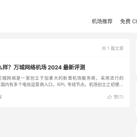
机场推荐
免费 C
共 1 篇文章
样？万城网络机场 2024 最新评测
万城网络是一家创立于加拿大的新晋机场服务商，采用流行的
 协议，国内有多个电信运营商入口，IEPL 专线节点。机场创立之初便走
x、Disney+ 等流媒体解锁，也支持 Yo...
客
赞(
7
)
