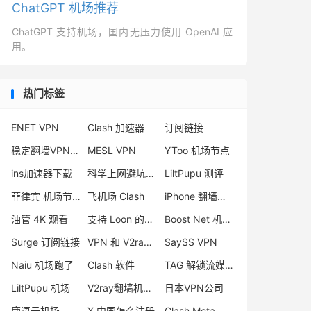
ChatGPT 机场推荐
ChatGPT 支持机场，国内无压力使用 OpenAI 应
用。
热门标签
ENET VPN
Clash 加速器
订阅链接
稳定翻墙VPN推荐
MESL VPN
YToo 机场节点
ins加速器下载
科学上网避坑指南
LiltPupu 测评
菲律宾 机场节点
飞机场 Clash
iPhone 翻墙软件
油管 4K 观看
支持 Loon 的机场
Boost Net 机场评测
Surge 订阅链接
VPN 和 V2ray 区别
SaySS VPN
Naiu 机场跑了
Clash 软件
TAG 解锁流媒体
LiltPupu 机场
V2ray翻墙机场推荐
日本VPN公司
鹿语云机场
X 中国怎么注册
Clash Meta 和 Premium 区别